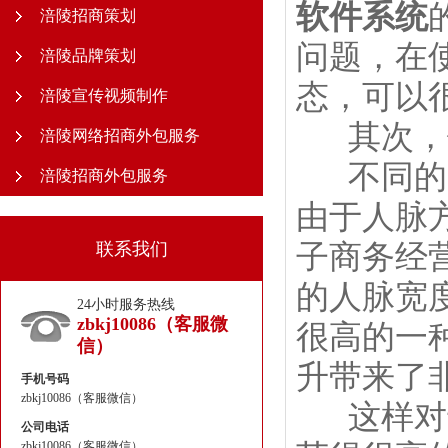
软件系统
涪陵招商策划
问题，在
涪陵品牌策划
态，可以
涪陵宣传视频制作
其次，销
涪陵网络招商外包服务
不同的电
涪陵招商外包服务
由于人脉
子商务经
联系我们
的人脉宽
24小时服务热线
zbkj10086（客服微
很高的一
信）
升带来了
手机号码
zbkj10086（客服微信）
这样对
公司电话
zbkj10086（客服微信）