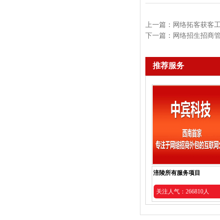
上一篇：
网络拓客获客
下一篇：
网络招生招商
推荐服务
涪陵所有服务项目
关注人气：266810人