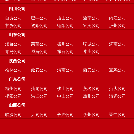
四川公司
自贡公司
巴中公司
眉山公司
遂宁公司
内江公司
甘孜公司
资阳公司
德阳公司
宜宾公司
泸州公司
山东公司
烟台公司
莱芜公司
德州公司
聊城公司
济南公司
青岛公司
威海公司
东营公司
枣庄公司
陕西公司
榆林公司
延安公司
渭南公司
西安公司
宝鸡公司
广东公司
梅州公司
汕尾公司
佛山公司
茂名公司
汕头公司
揭阳公司
湛江公司
中山公司
惠州公司
清远公司
山西公司
临汾公司
大同公司
长治公司
忻州公司
晋中公司