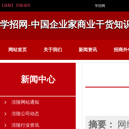
【成都】 切换城市
学招网
学招网-中国企业家商业干货知
网站首页
关于我们
新闻资讯
招商外
新闻中心
涪陵网站通知
涪陵公司动态
摘要：
网
涪陵行业资讯