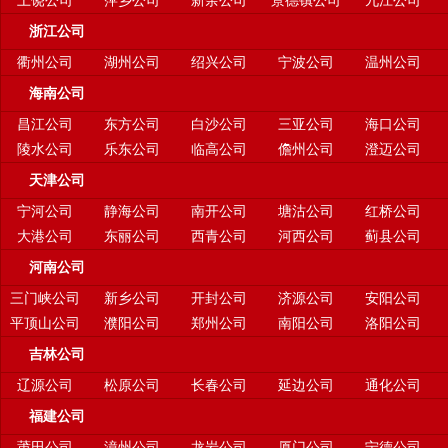
上饶公司
萍乡公司
新余公司
景德镇公司
九江公司
浙江公司
衢州公司
湖州公司
绍兴公司
宁波公司
温州公司
海南公司
昌江公司
东方公司
白沙公司
三亚公司
海口公司
陵水公司
乐东公司
临高公司
儋州公司
澄迈公司
天津公司
宁河公司
静海公司
南开公司
塘沽公司
红桥公司
大港公司
东丽公司
西青公司
河西公司
蓟县公司
河南公司
三门峡公司
新乡公司
开封公司
济源公司
安阳公司
平顶山公司
濮阳公司
郑州公司
南阳公司
洛阳公司
吉林公司
辽源公司
松原公司
长春公司
延边公司
通化公司
福建公司
莆田公司
漳州公司
龙岩公司
厦门公司
宁德公司