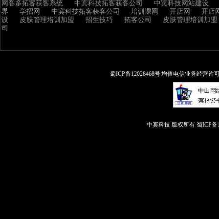
网客多拓客获客系统
中宾科技拓客获客公司
中宾科技网站建设
界
学招网
中宾科技拓客获客公司
培训课网
开店网
开店
设
皮肤管理培训加盟
招生技巧
拓客公司
皮肤管理培训加盟
司
蜀ICP备12028468号 增值电信业务经营许可证:
中宾科技 版权所有
蜀ICP备1