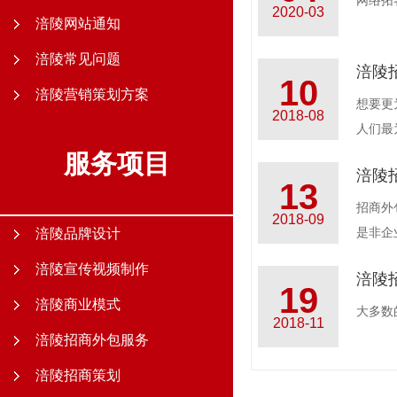
网络拓
2020-03
涪陵网站通知
涪陵常见问题
涪陵
10
涪陵营销策划方案
想要更
2018-08
人们最
服务项目
涪陵
13
招商外
2018-09
涪陵品牌设计
是非企
涪陵宣传视频制作
涪陵
19
涪陵商业模式
大多数
2018-11
涪陵招商外包服务
涪陵招商策划