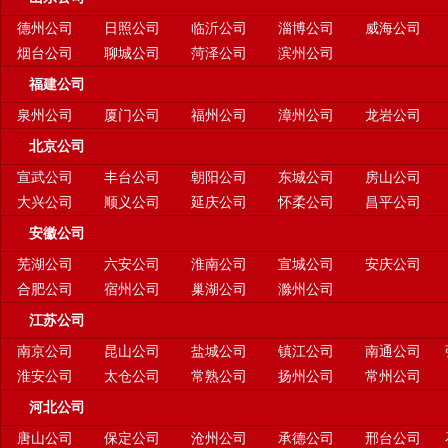
德州公司
日照公司
临沂公司
淄博公司
威海公司
烟台公司
聊城公司
菏泽公司
滨州公司
福建公司
泉州公司
厦门公司
福州公司
漳州公司
龙岩公司
北京公司
宣武公司
丰台公司
朝阳公司
东城公司
房山公司
大兴公司
顺义公司
延庆公司
怀柔公司
昌平公司
安徽公司
芜湖公司
六安公司
淮南公司
宣城公司
安庆公司
合肥公司
宿州公司
巢湖公司
滁州公司
江苏公司
南京公司
昆山公司
盐城公司
镇江公司
南通公司
淮安公司
太仓公司
常熟公司
扬州公司
常州公司
河北公司
唐山公司
保定公司
沧州公司
承德公司
邢台公司