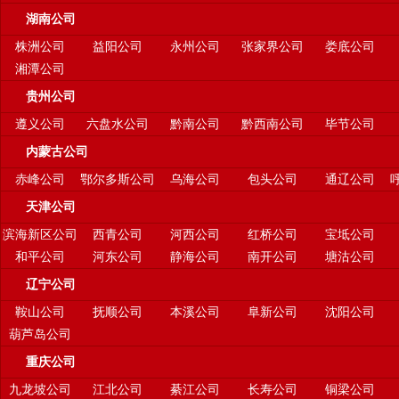
湖南公司
株洲公司
益阳公司
永州公司
张家界公司
娄底公司
湘潭公司
贵州公司
遵义公司
六盘水公司
黔南公司
黔西南公司
毕节公司
内蒙古公司
赤峰公司
鄂尔多斯公司
乌海公司
包头公司
通辽公司
天津公司
滨海新区公司
西青公司
河西公司
红桥公司
宝坻公司
和平公司
河东公司
静海公司
南开公司
塘沽公司
辽宁公司
鞍山公司
抚顺公司
本溪公司
阜新公司
沈阳公司
葫芦岛公司
重庆公司
九龙坡公司
江北公司
綦江公司
长寿公司
铜梁公司