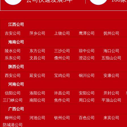
江西公司
吉安公司
萍乡公司
上饶公司
鹰潭公司
抚州公司
海南公司
陵水公司
东方公司
三沙公司
琼中公司
海口公司
乐东公司
文昌公司
儋州公司
澄迈公司
五指山公司
陕西公司
西安公司
延安公司
宝鸡公司
铜川公司
安康公司
河南公司
信阳公司
洛阳公司
许昌公司
安阳公司
开封公司
三门峡公司
南阳公司
焦作公司
周口公司
平顶山公司
广西公司
柳州公司
河池公司
钦州公司
百色公司
来宾公司
防城港公司