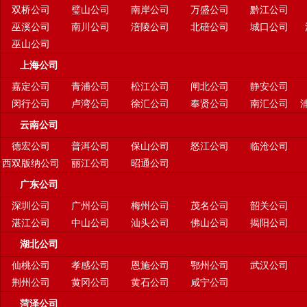
双桥公司
璧山公司
南岸公司
万盛公司
黔江公司
巫溪公司
南川公司
涪陵公司
北碚公司
城口公司
巫山公司
上海公司
嘉定公司
青浦公司
松江公司
闸北公司
静安公司
闵行公司
卢湾公司
徐汇公司
奉贤公司
南汇公司
云南公司
德宏公司
普洱公司
保山公司
怒江公司
临沧公司
西双版纳公司
丽江公司
昭通公司
广东公司
深圳公司
广州公司
梅州公司
茂名公司
韶关公司
湛江公司
中山公司
汕头公司
佛山公司
揭阳公司
湖北公司
仙桃公司
孝感公司
恩施公司
鄂州公司
武汉公司
荆州公司
黄冈公司
黄石公司
咸宁公司
菏泽公司