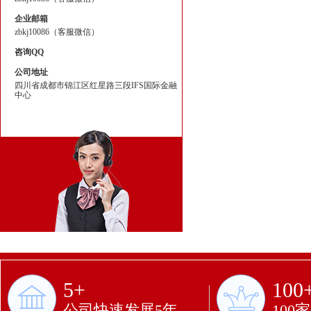
企业邮箱
zbkj10086（客服微信）
咨询QQ
公司地址
四川省成都市锦江区红星路三段IFS国际金融
中心
5+
100
公司快速发展5年
100