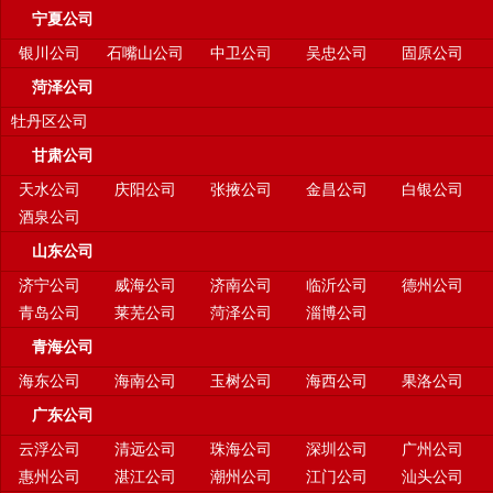
宁夏公司
银川公司
石嘴山公司
中卫公司
吴忠公司
固原公司
菏泽公司
牡丹区公司
甘肃公司
天水公司
庆阳公司
张掖公司
金昌公司
白银公司
酒泉公司
山东公司
济宁公司
威海公司
济南公司
临沂公司
德州公司
青岛公司
莱芜公司
菏泽公司
淄博公司
青海公司
海东公司
海南公司
玉树公司
海西公司
果洛公司
广东公司
云浮公司
清远公司
珠海公司
深圳公司
广州公司
惠州公司
湛江公司
潮州公司
江门公司
汕头公司